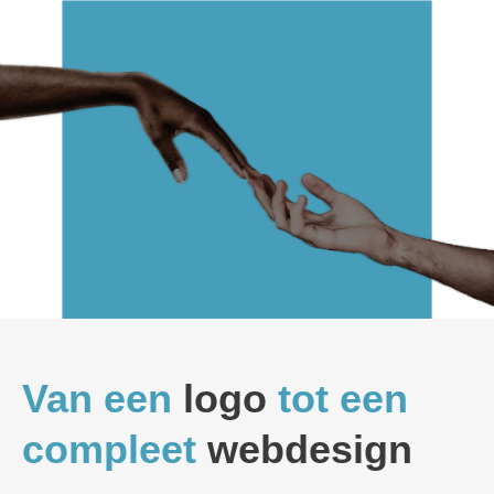
Van een
logo
tot een
compleet
webdesign